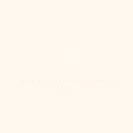
Vrijblijvend feesten en ontmoeten. Blijvend
gezellig.