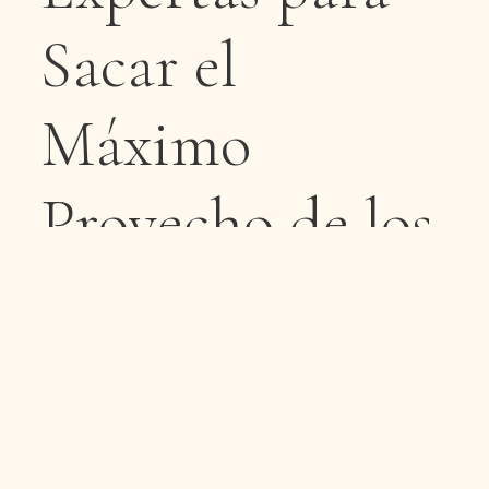
Sacar el
Máximo
Provecho de los
Bonos en
**Casino
Online**