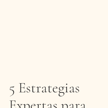
5 Estrategias
Expertas para