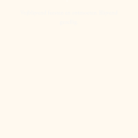
Vrijblijvend feesten en ontmoeten. Blijvend
gezellig.