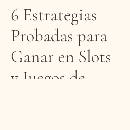
6 Estrategias
Probadas para
Ganar en Slots
y Juegos de
Mesa en Casino
Online