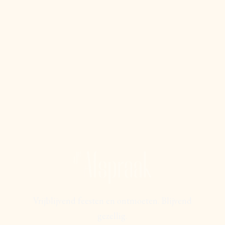
Vrijblijvend feesten en ontmoeten. Blijvend
gezellig.