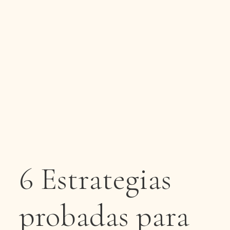
6 Estrategias
probadas para