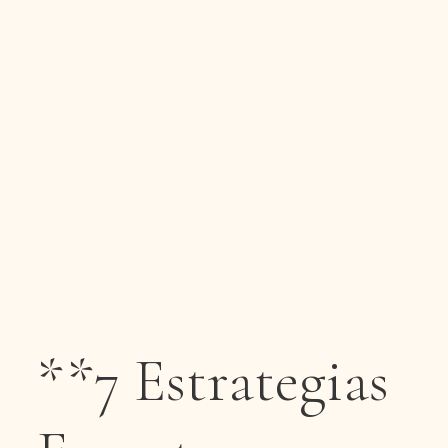
**7 Estrategias