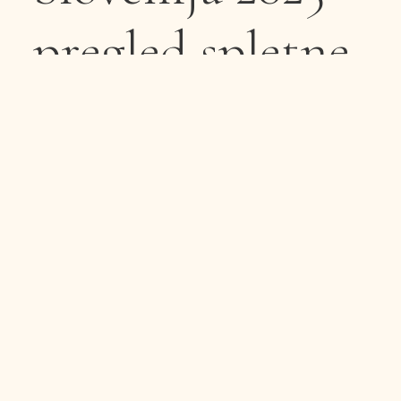
pregled spletne
stavnice
inter-
december 13,
0
·
·
jor@telenet.be
2015
comments