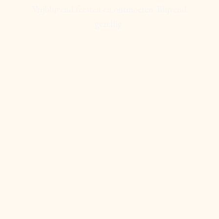
Vrijblijvend feesten en ontmoeten. Blijvend
gezellig.