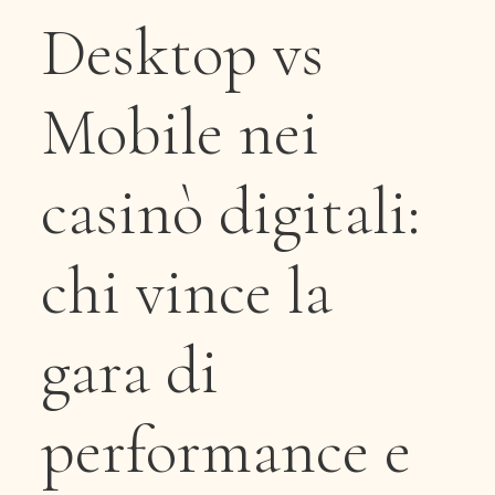
Desktop vs
Mobile nei
casinò digitali:
chi vince la
gara di
performance e