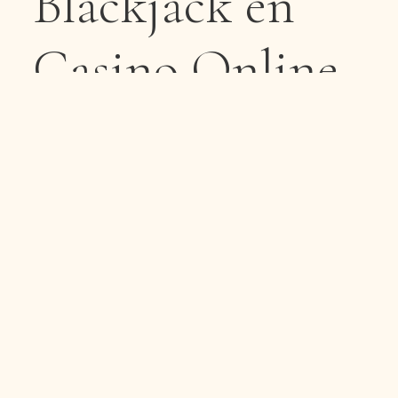
Blackjack en
Casino Online
para Maximizar
los Bonos
inter-
maart 6,
0
·
·
jor@telenet.be
2026
comments