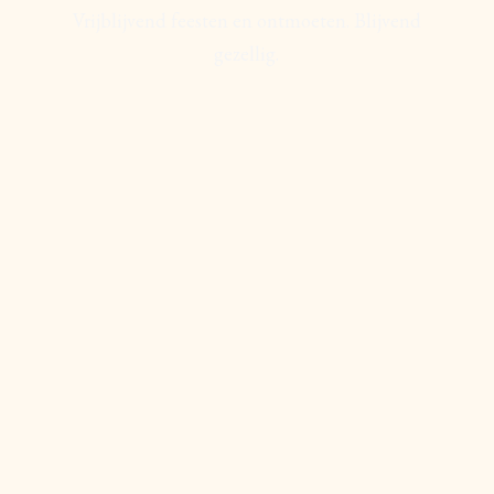
Vrijblijvend feesten en ontmoeten. Blijvend
gezellig.