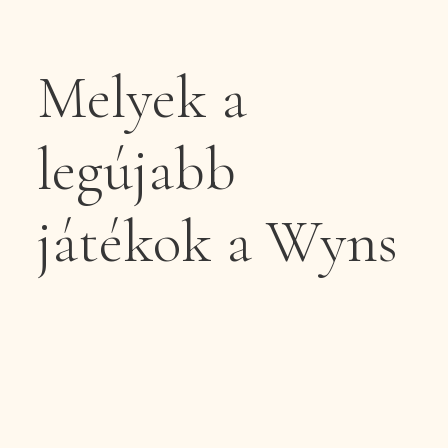
Melyek a
legújabb
játékok a Wyns
Casino
kínálatában
inter-
maart 30,
0