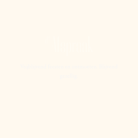
Vrijblijvend feesten en ontmoeten. Blijvend
gezellig.