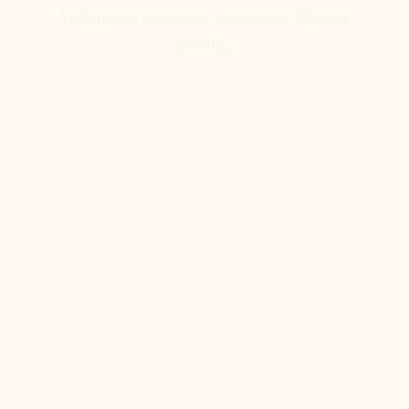
Vrijblijvend feesten en ontmoeten. Blijvend
gezellig.